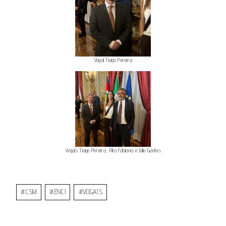
Vogal Tiago Pereira
Vogais Tiago Pereira, Rita Fabiana e Júlio Gantes
#
CSM
#
ENCJ
#
VOGAIS