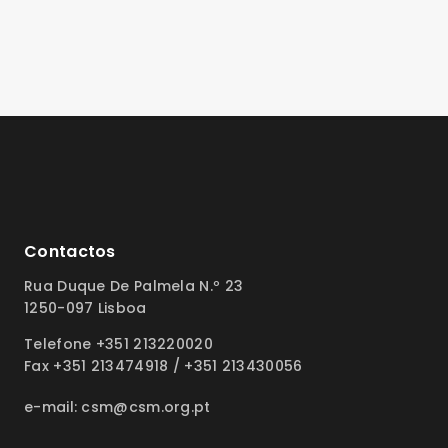
Contactos
Rua Duque De Palmela N.º 23
1250-097 Lisboa
Telefone +351 213220020
Fax +351 213474918 / +351 213430056
e-mail: csm@csm.org.pt