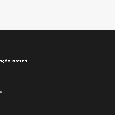
ação Interna
s
s