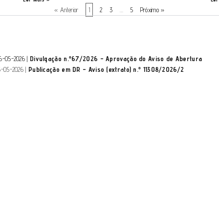
« Anterior
1
2
3
…
5
Próximo »
6-05-2026 |
Divulgação n.º67/2026 – Aprovação do Aviso de Abertura
5-05-2026 |
Publicação em DR – Aviso (extrato) n.º 11308/2026/2