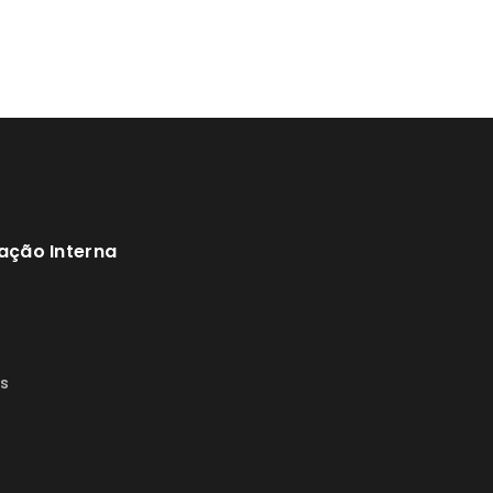
ação Interna
s
s