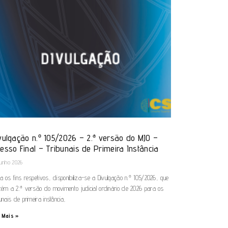
vulgação n.º 105/2026 – 2.ª versão do MJO –
esso Final – Tribunais de Primeira Instância
Junho 2026
a os fins respetivos, disponibiliza-se a Divulgação n.º 105/2026, que
tém a 2.ª versão do movimento judicial ordinário de 2026 para os
bunais de primeira instância,
 Mais »