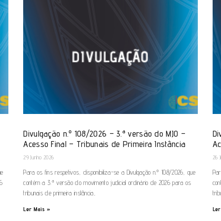
Divulgação n.º 108/2026 – 3.ª versão do MJO –
Di
Acesso Final – Tribunais de Primeira Instância
Ac
29 Junho 2026
26 
ue
Para os fins respetivos, disponibiliza-se a Divulgação n.º 108/2026, que
Par
26
contém a 3.ª versão do movimento judicial ordinário de 2026 para os
con
tribunais de primeira instância,
tri
Ler Mais »
Ler