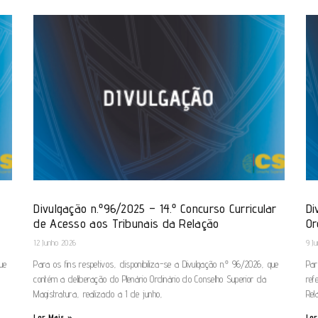
Divulgação n.º96/2025 – 14.º Concurso Curricular
Di
de Acesso aos Tribunais da Relação
Or
12 Junho 2026
9 J
que
Para os fins respetivos, disponibiliza-se a Divulgação n.º 96/2026, que
Par
contém a deliberação do Plenário Ordinário do Conselho Superior da
ref
Magistratura, realizado a 1 de junho,
Rel
Ler Mais »
Ler