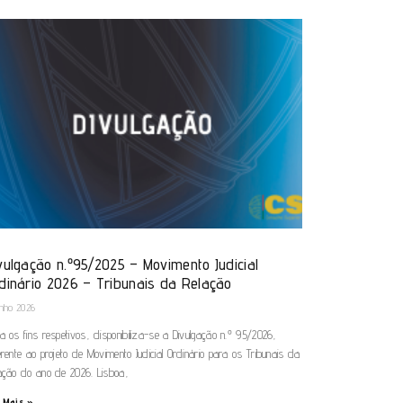
vulgação n.º95/2025 – Movimento Judicial
dinário 2026 – Tribunais da Relação
unho 2026
a os fins respetivos, disponibiliza-se a Divulgação n.º 95/2026,
erente ao projeto de Movimento Judicial Ordinário para os Tribunais da
ação do ano de 2026. Lisboa,
 Mais »