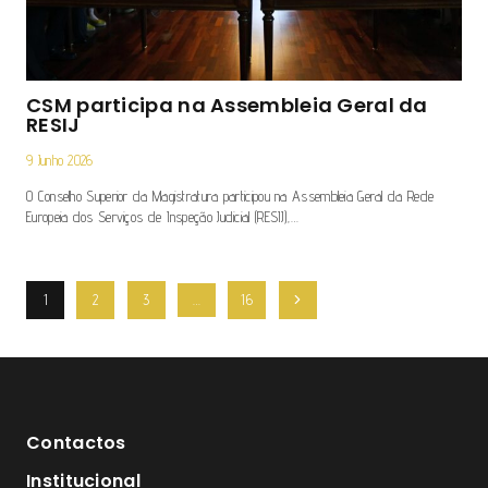
CSM participa na Assembleia Geral da
RESIJ
9 Junho 2026
O Conselho Superior da Magistratura participou na Assembleia Geral da Rede
Europeia dos Serviços de Inspeção Judicial (RESIJ),…
Navegação
1
2
3
…
16
Página
De
Seguinte
Página
Contactos
Institucional