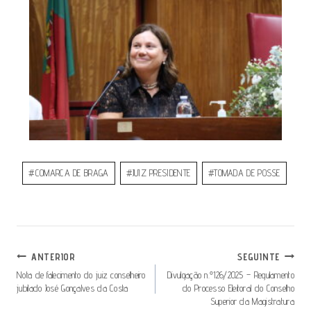
#
COMARCA DE BRAGA
#
JUIZ PRESIDENTE
#
TOMADA DE POSSE
ANTERIOR
SEGUINTE
Nota de falecimento do juiz conselheiro
Divulgação n.º126/2025 – Regulamento
jubilado José Gonçalves da Costa
do Processo Eleitoral do Conselho
Superior da Magistratura