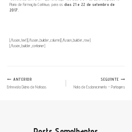
Plano de Formação Contínua, para os
dias 21 e 22 de setembro de
2017.
[/fusion_text][/fusion_builder_column][/fusion_builder_row]
[/fusion_builder_container]
Navegação
ANTERIOR
SEGUINTE
De
Entrevista Diário de Notícias
Nota de Esclarecimento – Portagens
Artigos
Posts Semelhantes