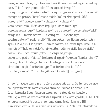
menu_anchor=”” hide_on_mobile=”small-visibility,medium-visibility,large-visibility”
class=”” id=”” background_color=”” background_image=””
background_position=”center center” background_repeat=”no-repeat” fade=”no”
background_parallax=”none” enable_mobile=”no” parallax_speed=”0.3″
video_mp4=”” video_webm=”” video_ogv=”” video_url=””
video_aspect_ratio=”16:9″ video_loop=”yes” video_mute=”yes”
video_preview_image=”” border_size=”” border_color=”” border_style=”solid”
margin_top=”” margin_bottom=”” padding_top=”” padding_right=””
padding_bottom=”” padding_left=””][fusion_builder_row][fusion_builder_column
type=”1_1″ layout=”1_1″ spacing=”” center_content=”no” hover_type=”none” link=””
min_height=”” hide_on_mobile=”small-visibility,medium-visibility,large-visibility”
class=”” id=”” background_color=”” background_image=””
background_position=”left top” background_repeat=”no-repeat” border_size=”0″
border_color=”” border_style=”solid” border_position=”all” padding=””
dimension_margin=”” animation_type=”” animation_direction=”left”
animation_speed=”0.3″ animation_offset=”” last=”no”][fusion_text]
Em conformidade com a informação prestada pelo Exmo. Senhor Coordenador
do Departamento da Formação do Centro de Estudos Judiciários, Juiz
Desembargador Edgar Taborda Lopes, por razões de conjugação e
articulação entre as várias entidades implicadas na formação (OIT, CEJ e EJTN)
tornou-se necessário proceder ao reagendamento do Seminário B11
“Conferência com a OIT” que teria lugar nos dias 6 e 7 de abril, integrado no