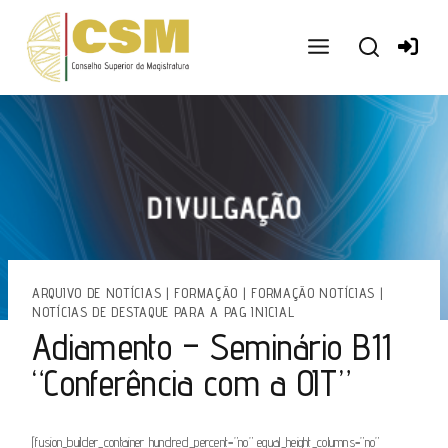
Ir
para
o
conteúdo
ARQUIVO DE NOTÍCIAS
|
FORMAÇÃO
|
FORMAÇÃO NOTÍCIAS
|
NOTÍCIAS DE DESTAQUE PARA A PAG INICIAL
Adiamento – Seminário B11
“Conferência com a OIT”
[fusion_builder_container hundred_percent=”no” equal_height_columns=”no”