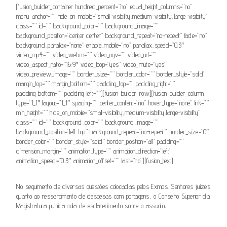
[fusion_builder_container hundred_percent=”no” equal_height_columns=”no”
menu_anchor=”” hide_on_mobile=”small-visibility,medium-visibility,large-visibility”
class=”” id=”” background_color=”” background_image=””
background_position=”center center” background_repeat=”no-repeat” fade=”no”
background_parallax=”none” enable_mobile=”no” parallax_speed=”0.3″
video_mp4=”” video_webm=”” video_ogv=”” video_url=””
video_aspect_ratio=”16:9″ video_loop=”yes” video_mute=”yes”
video_preview_image=”” border_size=”” border_color=”” border_style=”solid”
margin_top=”” margin_bottom=”” padding_top=”” padding_right=””
padding_bottom=”” padding_left=””][fusion_builder_row][fusion_builder_column
type=”1_1″ layout=”1_1″ spacing=”” center_content=”no” hover_type=”none” link=””
min_height=”” hide_on_mobile=”small-visibility,medium-visibility,large-visibility”
class=”” id=”” background_color=”” background_image=””
background_position=”left top” background_repeat=”no-repeat” border_size=”0″
border_color=”” border_style=”solid” border_position=”all” padding=””
dimension_margin=”” animation_type=”” animation_direction=”left”
animation_speed=”0.3″ animation_offset=”” last=”no”][fusion_text]
No seguimento de diversas questões colocadas pelos Exmos. Senhores juízes
quanto ao ressarcimento de despesas com portagens, o Conselho Superior da
Magistratura publica nota de esclarecimento sobre o assunto: