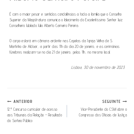
É com o maior pesar e sentidas condolências a toda a família que o Conselho
Superior da Magistratura comunica o falecimento do Excelentíssimo Senhor Juiz
Conselheiro Jubilado Júlio Alberto Carneiro Pereira.
O corpo estará em câmara ardente nas Capelas da Igreja Velha de S.
Martinho de Aldoar, a partir das 11h do dia 20 de janeiro, e as cerimónias
fúnebres realizam-se no dia 21 de janeiro, pelas 11h, no mesmo local.
.
Lisboa, 30 de novembro de 2023
Navegação
ANTERIOR
SEGUINTE
De
12.º Concurso curricular de acesso
Vice-Presidente do CSM abre o
aos Tribunais da Relação – Resultado
Congresso dos Oficiais de Justiça
Artigos
do Sorteio Público