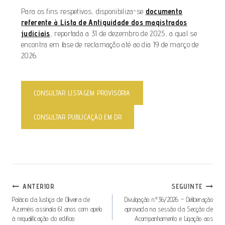
Para os fins respetivos, disponibiliza-se
documento
referente à Lista de Antiguidade dos magistrados
judiciais
, reportada a 31 de dezembro de 2025, a qual se
encontra em fase de reclamação até ao dia 19 de março de
2026.
CONSULTAR LISTAGEM PROVISÓRIA
CONSULTAR PUBLICAÇÃO EM DR
ANTERIOR
SEGUINTE
Palácio da Justiça de Oliveira de
Divulgação n.º36/2026 – Deliberação
Azeméis assinala 61 anos com apelo
aprovada na sessão da Secção de
à requalificação do edifício
Acompanhamento e Ligação aos